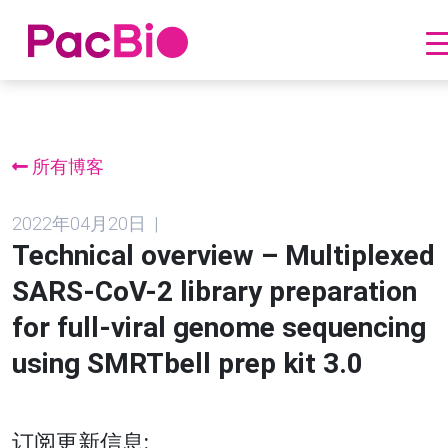
跳
到
内
所有博客
容
2022年04月20日 |
Technical overview – Multiplexed
SARS-CoV-2 library preparation
for full-viral genome sequencing
using SMRTbell prep kit 3.0
订阅更新信息: