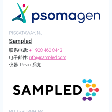
PISCATAWAY, NJ
Sampled
联系电话:
+1 908 460 8443
电子邮件:
info@sampled.com
仪器:
Revio 系统
PITTSBURGH, PA