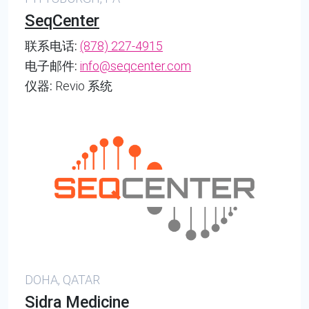
SeqCenter
联系电话:
(878) 227-4915
电子邮件:
info@seqcenter.com
仪器:
Revio 系统
DOHA, QATAR
Sidra Medicine