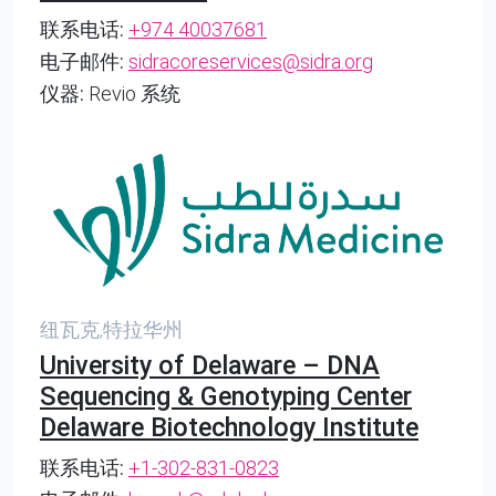
联系电话:
+974 40037681
电子邮件:
sidracoreservices@sidra.org
仪器:
Revio 系统
纽瓦克,特拉华州
University of Delaware – DNA
Sequencing & Genotyping Center
Delaware Biotechnology Institute
联系电话:
+1-302-831-0823