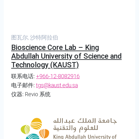
图瓦尔, 沙特阿拉伯
Bioscience Core Lab – King
Abdullah University of Science and
Technology (KAUST)
联系电话:
+966-12-8082916
电子邮件:
tgs@kaust.edu.sa
仪器:
Revio 系统