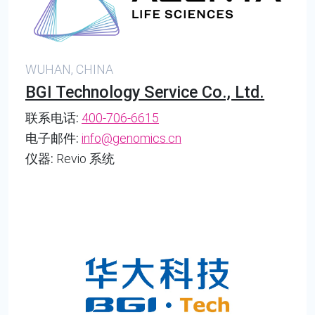
WUHAN, CHINA
BGI Technology Service Co., Ltd.
联系电话:
400-706-6615
电子邮件:
info@genomics.cn
仪器:
Revio 系统