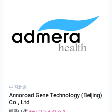
中国北京
Annoroad Gene Technology (Beijing)
Co., Ltd
联系电话:
+86 010-56315326