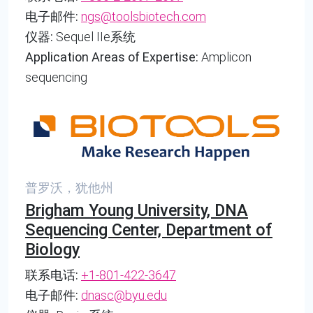
电子邮件:
ngs@toolsbiotech.com
仪器:
Sequel IIe系统
Application Areas of Expertise:
Amplicon
sequencing
普罗沃，犹他州
Brigham Young University, DNA
Sequencing Center, Department of
Biology
联系电话:
+1-801-422-3647
电子邮件:
dnasc@byu.edu