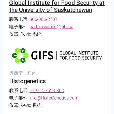
Global Institute for Food Security at
the University of Saskatchewan
联系电话:
306-966-3707
电子邮件:
partnerwithus@gifs.ca
仪器:
Revio 系统
奥西宁，纽约
Histogenetics
联系电话:
+1-914-762-0300
电子邮件:
info@HistoGenetics.com
仪器:
Revio 系统