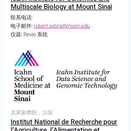
Multiscale Biology at Mount Sinai
联系电话:
电子邮件:
robert.sebra@mssm.edu
仪器:
Revio 系统
克莱蒙费朗，法国
Institut National de Recherche pour
l’Agriculture, l’Alimentation et