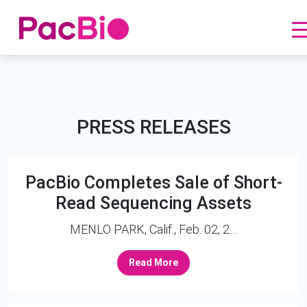
跳
到
内
PRESS RELEASES
容
PacBio Completes Sale of Short-
Read Sequencing Assets
MENLO PARK, Calif., Feb. 02, 2…
Read More