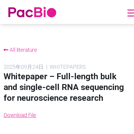
跳
到
内
All literature
容
2025年09月24日 | WHITEPAPERS
Whitepaper – Full-length bulk
and single-cell RNA sequencing
for neuroscience research
Download File