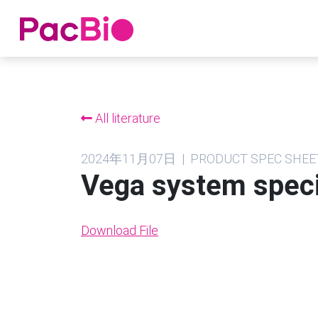
跳
到
内
All literature
容
2024年11月07日 | PRODUCT SPEC SHEE
Vega system speci
Download File