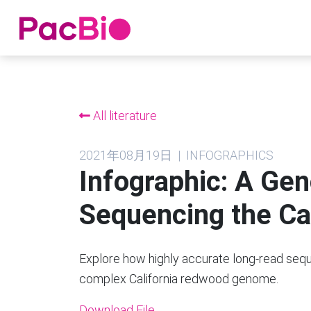
跳
到
内
All literature
容
2021年08月19日 | INFOGRAPHICS
Infographic: A Gen
Sequencing the Ca
Explore how highly accurate long-read sequ
complex California redwood genome.
Download File