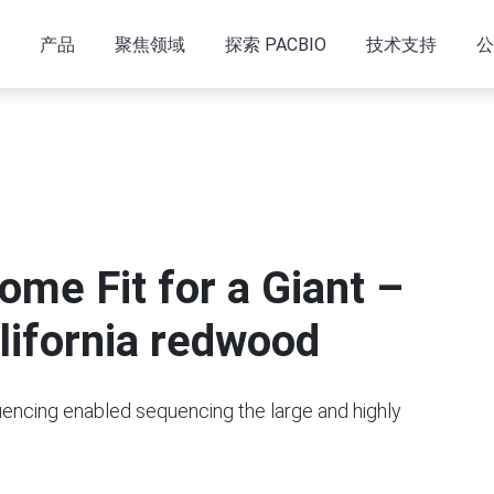
产品
聚焦领域
探索 PACBIO
技术支持
公
ome Fit for a Giant –
lifornia redwood
encing enabled sequencing the large and highly