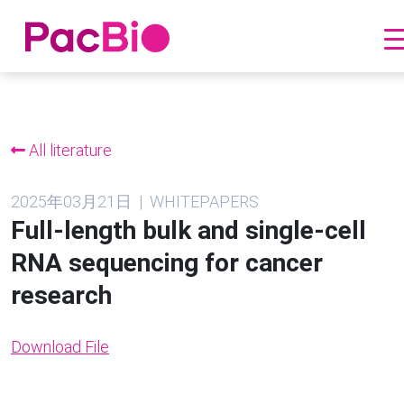
跳
到
内
All literature
容
2025年03月21日 | WHITEPAPERS
Full-length bulk and single-cell
RNA sequencing for cancer
research
Download File