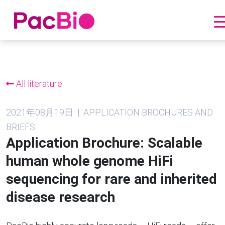
跳
到
内
All literature
容
2021年08月19日 | APPLICATION BROCHURES AND
BRIEFS
Application Brochure: Scalable
human whole genome HiFi
sequencing for rare and inherited
disease research