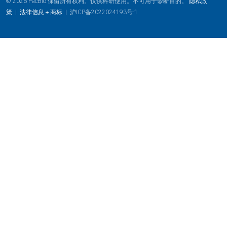
© 2026 PacBio.保留所有权利。仅供科研使用。不可用于诊断目的。
隐私政
策
|
法律信息＋商标
|
沪ICP备2022024193号-1