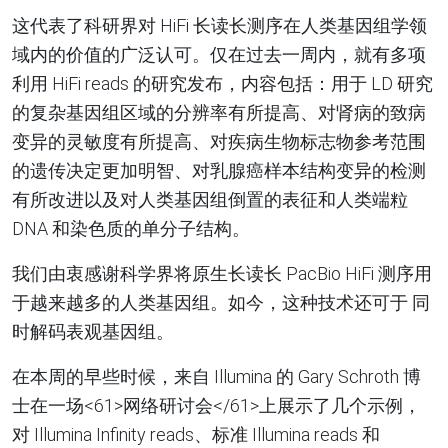
这代表了科研界对
HiFi
长读长测序在人类基因组学领
域内的价值的广泛认可。仅在过去一周内，就有多项
利用
HiFi reads
的研究发布，内容包括：用于
LD
研究
的复杂基因组区域的分辨率有所提高、对肾病的致病
变异的灵敏度有所提高、对疾病生物标志物参考范围
的遗传决定更加明智、对乳腺癌样本结构变异的检测
有所改进以及对人类基因组倒置的表征和人类端粒
DNA
和染色质的单分子结构。
我们由衷感谢科学界将原生长读长
PacBio HiFi
测序用
于越来越多的人类基因组。如今，这种技术还可于
同
时解码表观基因组。
在本周的早些时候，来自
Illumina 的 Gary Schroth
博
士在一场
<
61>
网络研讨会
</
61>
上展示了几个示例，
对
Illumina Infinity
reads、标准
Illumina reads 和