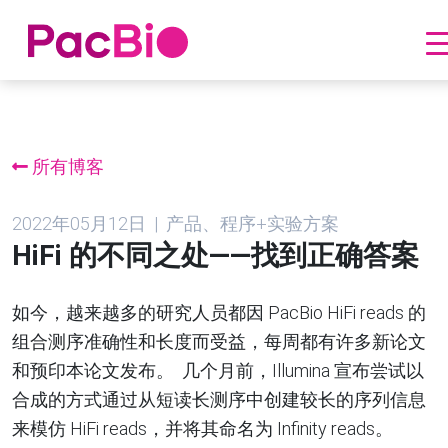
跳
到
内
所有博客
容
2022年05月12日 | 产品、程序+实验方案
HiFi 的不同之处——找到正确答案
如今，越来越多的研究人员都因
PacBio HiFi reads
的
组合测序准确性和长度而受益，每周都有许多新论文
和预印本论文发布
。
几个月前，Illumina
宣布尝试以
合成的方式通过从短读长测序中创建较长的序列信息
来模仿
HiFi
reads，并将其命名为
Infinity reads。