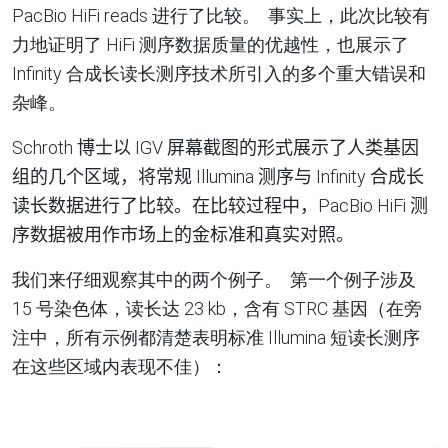
PacBio HiFi reads
进行了比较
。
事实上，此次比较有
力地证明了
HiFi
测序数据质量的优越性，也展示了
Infinity
合成长读长测序技术所引入的多个重大错误和
杂峰
。
Schroth 博士以 IGV 屏幕截图的形式展示了人类基因
组的几个区域，将常规 Illumina 测序与 Infinity 合成长
读长数据进行了比较。在比较过程中，PacBio HiFi 测
序数据被用作市场上的金标准和真实对照。
我们来仔细观察其中的两个例子
。
第一个例子涉及
15
号染色体，读长达
23
kb，含有
STRC
基因（在旁
注中，所有示例都清楚表明标准
Illumina
短读长测序
在这些区域内表现不佳
）：