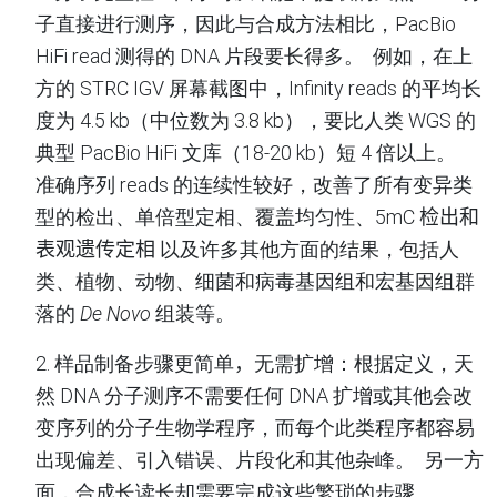
子直接进行测序，因此与合成方法相比，PacBio
HiFi read
测得的
DNA
片段要长得多
。
例如，在上
方的
STRC IGV
屏幕截图中，Infinity
reads
的平均长
度为
4.5
kb（中位数为
3.8 kb），
要比人类
WGS
的
典型
PacBio HiFi 文库（18-20
kb）短
4
倍以上
。
准确序列
reads
的连续性较好，改善了所有变异类
型的检出、单倍型定相、覆盖均匀性
、
5mC 检出和
表观遗传定相
以及许多其他方面的结果，包括人
类、植物、动物、细菌和病毒基因组和宏基因组群
落的
De Novo
组装等
。
2.
样品制备步骤更简单
，
无需扩增
：
根据定义，天
然
DNA
分子测序不需要任何
DNA
扩增或其他会改
变序列的分子生物学程序，而每个此类程序都容易
出现偏差、引入错误、片段化和其他杂峰
。
另一方
面，合成长读长却需要完成这些繁琐的步骤
。