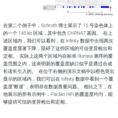
在第二个例子中，Schroth
博士展示了
15
号染色体上
的一个
145 kb
区域，其中包含
CHRNA7
基因
。
在上
述区域内，我们可以看到，在
Infinity
数据中出现两次
覆盖度显著下降，阻碍了这些区域的可信变异检出和
定相
。
实际上这两个区域均在标准
Illumina
测序的覆
盖范围之内，这表明新的覆盖度缺口似乎是通过合成
长读长引入的
。
在位于右侧的演示文稿中以橙色突出
显示的区域内，我们可以在
Infinity 数据中看到一个覆
盖度“
断崖
”，
表明存在数据质量问题
。
相比之下，在
他展示的所有示例中，PacBio
HiFi
的覆盖度均匀，能
够提供可信的变异检出和定相
。