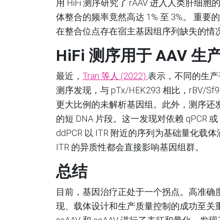
用 HiFi 测序研究了 rAAV 进入人
体整合的频率竟然高达 1% 至 3%。 重要
在整合位点存在宿主基因组序列缺失的情
HiFi
测序用于
AAV
生
最近，
Tran 等人
(2022)
表示，不同的生产平
测序发现，与 pTx/HEK293 相比，rBV
更大比例的未解析基因组。此外，测序还发
的短 DNA 片段。这一发现对依赖 qPCR 或
ddPCR 以 ITR 附近的序列为基础量
ITR 的异质性都会直接影响基因组群。
总结
目前，基因治疗正处于一个拐点。高准确
现、载体设计和生产质量控制的成功至关重要