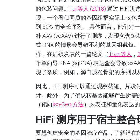
的包装问题。
Tai 等人
(2018)
通过 HiFi 测
现，一个看似同质的基因组群实际上仅包
到 50% 的全长序列。 具体而言，他们对
补 AAV (scAAV) 进行了测序，发现包含短
式 DNA 的情形会导致不利的基因组截短
样，在后续发表的一篇论文（
Tran 等人
，
个单向导 RNA (sgRNA) 表达盒会导致 
现了杂质，例如，源自质粒骨架的序列以
因此，HiFi 测序可以通过观察截短、片
计。此外，为了确认转基因能够产生所需的
（靶向
Iso-Seq 方法
）来表征和量化表达的
HiFi
测序用于宿主整合
要想创建安全的基因治疗产品，了解潜在