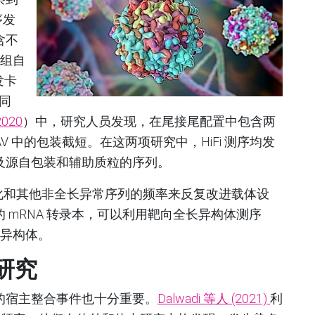
序发
含不
一组自
发卡
。同
2020
）中，研究人员发现，在尾接尾配置中包含两
ssAAV 中的包装截短。在这两项研究中，HiFi 测序均发
及源自包装和辅助质粒的序列。
段化和其他非全长异常序列的频率来反复改进载体设
 mRNA 转录本，可以利用靶向全长异构体测序
异构体。
研究
的宿主整合事件也十分重要。
Dalwadi 等人
(2021)
利