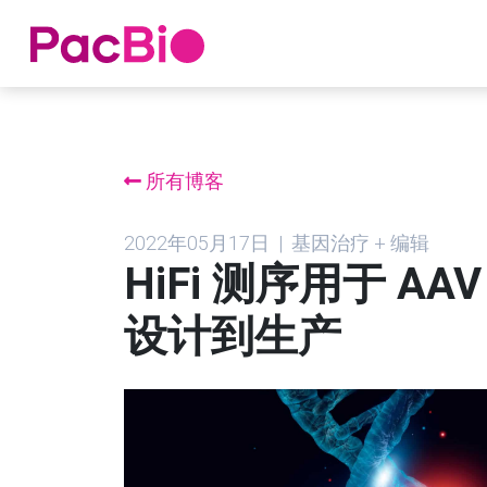
跳
到
内
所有博客
容
2022年05月17日 | 基因治疗 + 编辑
HiFi 测序用于 
设计到生产