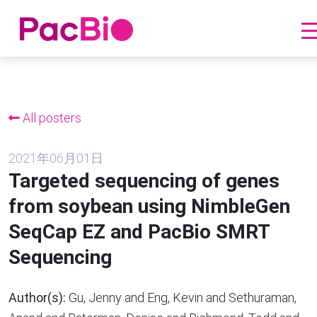
跳
到
内
All posters
容
2021年06月01日
Targeted sequencing of genes
from soybean using NimbleGen
SeqCap EZ and PacBio SMRT
Sequencing
Author(s):
Gu, Jenny and Eng, Kevin and Sethuraman,