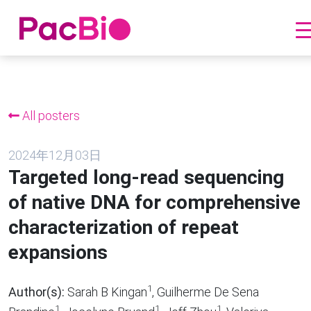
跳
到
内
All posters
容
2024年12月03日
Targeted long-read sequencing
of native DNA for comprehensive
characterization of repeat
expansions
1
Author(s):
Sarah B Kingan
, Guilherme De Sena
1
1
1