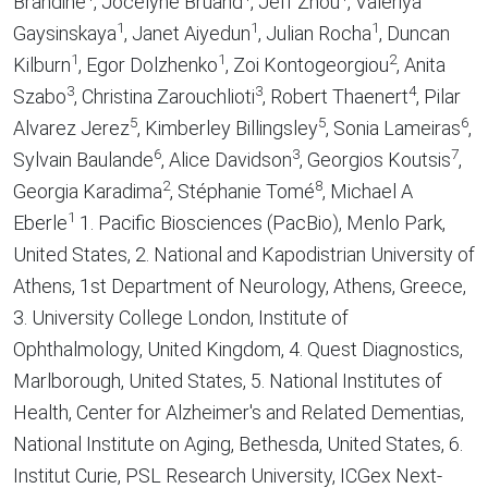
Brandine
, Jocelyne Bruand
, Jeff Zhou
, Valeriya
1
1
1
Gaysinskaya
, Janet Aiyedun
, Julian Rocha
, Duncan
1
1
2
Kilburn
, Egor Dolzhenko
, Zoi Kontogeorgiou
, Anita
3
3
4
Szabo
, Christina Zarouchlioti
, Robert Thaenert
, Pilar
5
5
6
Alvarez Jerez
, Kimberley Billingsley
, Sonia Lameiras
,
6
3
7
Sylvain Baulande
, Alice Davidson
, Georgios Koutsis
,
2
8
Georgia Karadima
, Stéphanie Tomé
, Michael A
1
Eberle
1. Pacific Biosciences (PacBio), Menlo Park,
United States, 2. National and Kapodistrian University of
Athens, 1st Department of Neurology, Athens, Greece,
3. University College London, Institute of
Ophthalmology, United Kingdom, 4. Quest Diagnostics,
Marlborough, United States, 5. National Institutes of
Health, Center for Alzheimer's and Related Dementias,
National Institute on Aging, Bethesda, United States, 6.
Institut Curie, PSL Research University, ICGex Next-