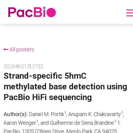
跳
到
内
All posters
容
2026年01月27日
Strand-specific 5hmC
methylated base detection using
PacBio HiFi sequencing
1
1
Author(s):
Daniel M. Portik
, Anupam K. Chakravarty
,
1
1
Aaron Wenger
, and Guilherme de Sena Brandine
1.
PacBio, 1305 O’Brien Drive, Menlo Park, CA 94025