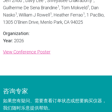
Jeff Zhou
, Davy Lee
, Shreyasee Chakraborty
,
1
1
Guilherme De Sena Brandine
, Tom Mokveld
, Dan
1
1
1
Nasko
, William J Rowell
, Heather Ferrao
, 1 PacBio,
1305 O’Brien Drive, Menlo Park, CA 94025
Organization:
Year:
2026
View Conference Poster
咨询专家
如果您有疑问、需要查看订单状态或想要购买仪器，
我们随时乐意提供帮助。