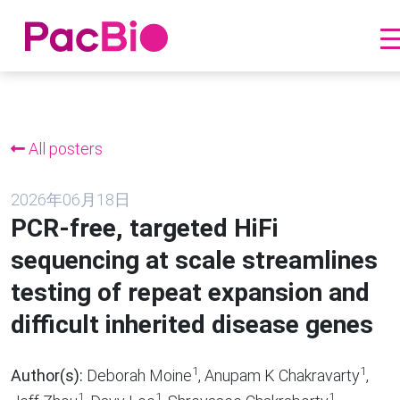
跳
到
内
All posters
容
2026年06月18日
PCR-free, targeted HiFi
sequencing at scale streamlines
testing of repeat expansion and
difficult inherited disease genes
1
1
Author(s):
Deborah Moine
, Anupam K Chakravarty
,
1
1
1