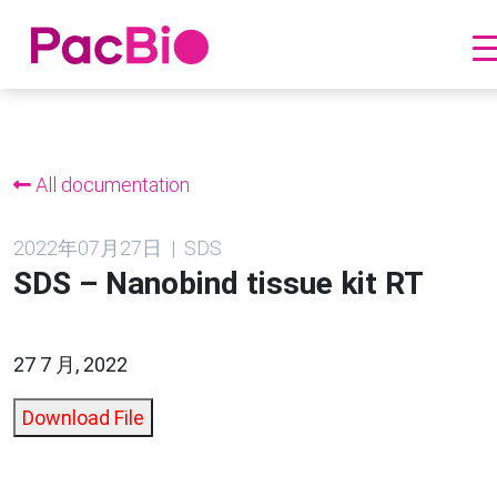
跳
到
内
All documentation
容
2022年07月27日 | SDS
SDS – Nanobind tissue kit RT
27 7 月, 2022
Download File