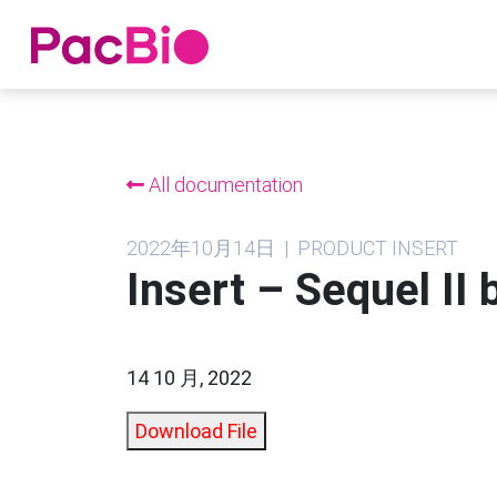
跳
到
内
All documentation
容
2022年10月14日 | PRODUCT INSERT
Insert – Sequel II 
14 10 月, 2022
Download File