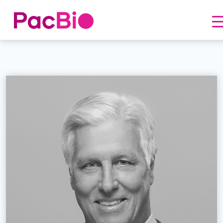
跳
到
内
容